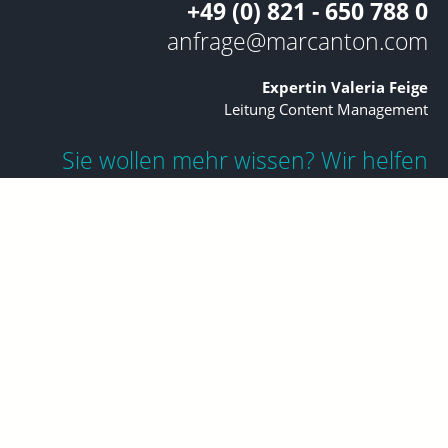
+49 (0) 821 - 650 788 0
anfrage@marcanton.com
Expertin Valeria Feige
Leitung Content Management
Sie wollen mehr wissen? Wir helfen
Ihnen gerne bei Ihrem Filmprojekt. Am
besten rufen Sie gleich durch oder
schicken uns eine Mail!
Jetzt beraten lassen