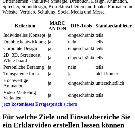
Unternehmen - inklusive Strategie, Drehbuch, Design, Animation,
Sprecher, Sounddesign, Korrekturschleifen und finalen Formaten für
Website, Vertrieb, Schulung, Social Media und Messe.
MARC
Kriterium
DIY-Tools
Standardanbieter
ANTÓN
Individuelles Konzept
ja
eingeschränkt
teils
Drehbuchentwicklung
ja
nein
teils
Corporate Design
ja
eingeschränkt
teils
2D, 3D, Screencast,
ja
eingeschränkt
teils
White-board
Persönliche Beratung
ja
nein
teils
Transparente Preise
ja
ja
nicht immer
Hochwertige
ja
eingeschränkt
unterschiedlich
Animation
Video-Marketing-
ja
eingeschränkt
teils
Varianten
jetzt
kostenloses Erstgespräch
sichern
Für welche Ziele und Einsatzbereiche Sie
ein Erklärvideo erstellen lassen können