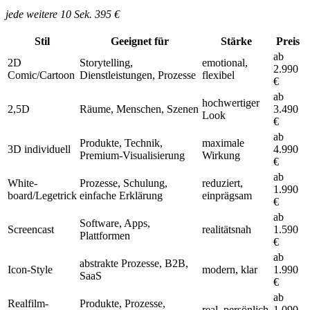
jede weitere 10 Sek. 395 €
Stil
Geeignet für
Stärke
Preis
ab
2D
Storytelling,
emotional,
2.990
Comic/Cartoon
Dienstleistungen, Prozesse
flexibel
€
ab
hochwertiger
2,5D
Räume, Menschen, Szenen
3.490
Look
€
ab
Produkte, Technik,
maximale
3D individuell
4.990
Premium-Visualisierung
Wirkung
€
ab
White-
Prozesse, Schulung,
reduziert,
1.990
board/Legetrick
einfache Erklärung
einprägsam
€
ab
Software, Apps,
Screencast
realitätsnah
1.590
Plattformen
€
ab
abstrakte Prozesse, B2B,
Icon-Style
modern, klar
1.990
SaaS
€
ab
Realfilm-
Produkte, Prozesse,
real, persönlich
1.090