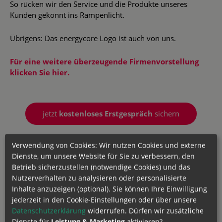
So rücken wir den Service und die Produkte unseres
Kunden gekonnt ins Rampenlicht.
Übrigens: Das energycore Logo ist auch von uns.
Für eine weitere überzeugende Firmenvorstellung
klicken Sie hier.
jetzt
kostenloses Erstgespräch
sichern
Kunde
energycore
Verwendung von Cookies: Wir nutzen Cookies und externe
Dienste, um unsere Website für Sie zu verbessern, den
Branche
Energiebranche
Betrieb sicherzustellen (notwendige Cookies) und das
Nutzerverhalten zu analysieren oder personalisierte
Inhalte anzuzeigen (optional). Sie können Ihre Einwilligung
jederzeit in den Cookie-Einstellungen oder über unsere
Datenschutzerklärung
widerrufen. Dürfen wir zusätzliche
Dienste für
Leistung & Marketing
aktivieren?