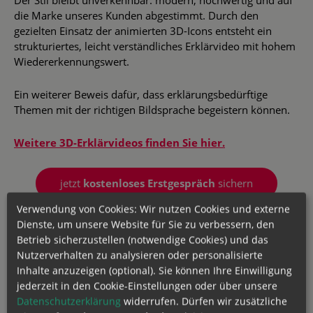
die Marke unseres Kunden abgestimmt. Durch den
gezielten Einsatz der animierten 3D-Icons entsteht ein
strukturiertes, leicht verständliches Erklärvideo mit hohem
Wiedererkennungswert.
Ein weiterer Beweis dafür, dass erklärungsbedürftige
Themen mit der richtigen Bildsprache begeistern können.
Weitere 3D-Erklärvideos finden Sie hier.
jetzt
kostenloses Erstgespräch
sichern
Verwendung von Cookies: Wir nutzen Cookies und externe
Dienste, um unsere Website für Sie zu verbessern, den
Kunde
All4cloud
Betrieb sicherzustellen (notwendige Cookies) und das
Nutzerverhalten zu analysieren oder personalisierte
Branche
Softwarebranche
Inhalte anzuzeigen (optional). Sie können Ihre Einwilligung
jederzeit in den Cookie-Einstellungen oder über unsere
Datenschutzerklärung
widerrufen. Dürfen wir zusätzliche