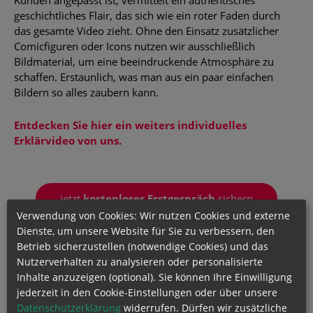
geschichtliches Flair, das sich wie ein roter Faden durch
das gesamte Video zieht. Ohne den Einsatz zusätzlicher
Comicfiguren oder Icons nutzen wir ausschließlich
Bildmaterial, um eine beeindruckende Atmosphäre zu
schaffen. Erstaunlich, was man aus ein paar einfachen
Bildern so alles zaubern kann.
Entdecken Sie hier ein weiters individuelles
Erklärvideo von uns.
jetzt
kostenloses Erstgespräch
sichern
Verwendung von Cookies: Wir nutzen Cookies und externe
Dienste, um unsere Website für Sie zu verbessern, den
Kunde
Roularta
Betrieb sicherzustellen (notwendige Cookies) und das
Nutzerverhalten zu analysieren oder personalisierte
Branche
Zeitschriftenverlag
Inhalte anzuzeigen (optional). Sie können Ihre Einwilligung
jederzeit in den Cookie-Einstellungen oder über unsere
Datenschutzerklärung
widerrufen. Dürfen wir zusätzliche